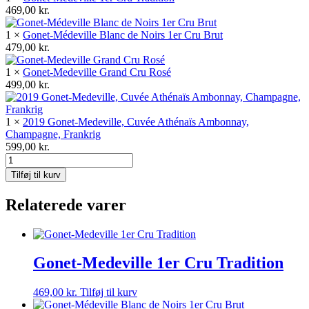
469,00
kr.
2.046,00 kr..
1.548,00 kr..
1 ×
Gonet-Médeville Blanc de Noirs 1er Cru Brut
479,00
kr.
1 ×
Gonet-Medeville Grand Cru Rosé
499,00
kr.
1 ×
2019 Gonet-Medeville, Cuvée Athénaïs Ambonnay,
Champagne, Frankrig
599,00
kr.
Gonet-
Medeville
Tilføj til kurv
luxus
champagnekasse
Relaterede varer
quantity
Gonet-Medeville 1er Cru Tradition
469,00
kr.
Tilføj til kurv