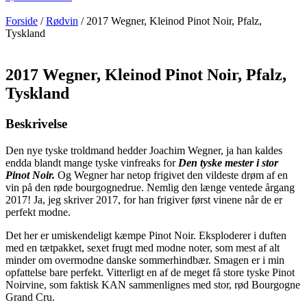
Forside
/
Rødvin
/ 2017 Wegner, Kleinod Pinot Noir, Pfalz,
Tyskland
2017 Wegner, Kleinod Pinot Noir, Pfalz,
Tyskland
Beskrivelse
Den nye tyske troldmand hedder Joachim Wegner, ja han kaldes
endda blandt mange tyske vinfreaks for
Den tyske mester i stor
Pinot Noir.
Og Wegner har netop frigivet den vildeste drøm af en
vin på den røde bourgognedrue. Nemlig den længe ventede årgang
2017! Ja, jeg skriver 2017, for han frigiver først vinene når de er
perfekt modne.
Det her er umiskendeligt kæmpe Pinot Noir. Eksploderer i duften
med en tætpakket, sexet frugt med modne noter, som mest af alt
minder om overmodne danske sommerhindbær. Smagen er i min
opfattelse bare perfekt. Vitterligt en af de meget få store tyske Pinot
Noirvine, som faktisk KAN sammenlignes med stor, rød Bourgogne
Grand Cru.