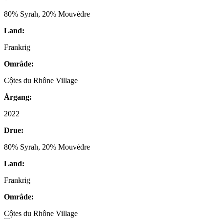
Villages,
80% Syrah, 20% Mouvédre
Frankrig
quantity
Land:
Frankrig
Område:
Cộtes du Rhône Village
Årgang:
2022
Drue:
80% Syrah, 20% Mouvédre
Land:
Frankrig
Område:
Cộtes du Rhône Village