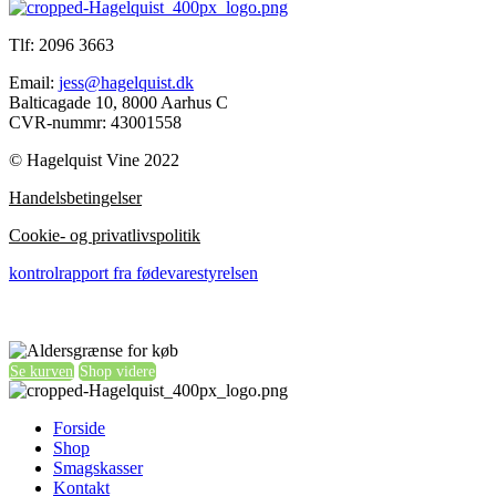
Tlf: 2096 3663
Email:
jess@hagelquist.dk
Balticagade 10, 8000 Aarhus C
CVR-nummr: 43001558
© Hagelquist Vine 2022
Handelsbetingelser
Cookie- og privatlivspolitik
kontrolrapport fra fødevarestyrelsen
Se kurven
Shop videre
Forside
Shop
Smagskasser
Kontakt