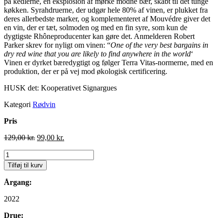
på kedlerne, en eksplosion af mørke modne bær, skabt til det tunge
køkken. Syrahdruerne, der udgør hele 80% af vinen, er plukket fra
deres allerbedste marker, og komplementeret af Mouvédre giver det
en vin, der er tæt, solmoden og med en fin syre, som kun de
dygtigste Rhôneproducenter kan gøre det. Anmelderen Robert
Parker skrev for nyligt om vinen: “
One of the very best bargains in
dry red wine that you are likely to find anywhere in the world
‘
Vinen er dyrket bæredygtigt og følger Terra Vitas-normerne, med en
produktion, der er på vej mod økologisk certificering.
HUSK det: Kooperativet Signargues
Kategori
Rødvin
Pris
Den
Den
129,00
kr.
99,00
kr.
oprindelige
aktuelle
2022
pris
pris
Signargues
var:
er:
Tilføj til kurv
Cuvée
129,00 kr..
99,00 kr..
Domaine
Årgang:
d'Andézon,
Côtes
2022
du
Rhône
Drue: