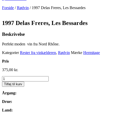
Forside
/
Rødvin
/ 1997 Delas Freres, Les Bessardes
1997 Delas Freres, Les Bessardes
Beskrivelse
Perfekt moden vin fra Nord Rhône.
Kategorier
Rester fra vinkælderen
,
Rødvin
Mærke
Hermitage
Pris
375,00
kr.
1997
Delas
Tilføj til kurv
Freres,
Les
Årgang:
Bessardes
quantity
Drue:
Land: