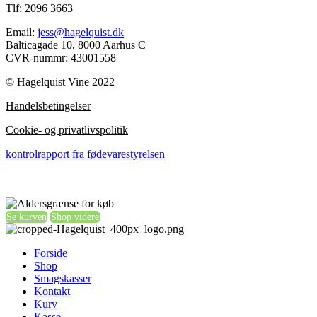
Tlf: 2096 3663
Email:
jess@hagelquist.dk
Balticagade 10, 8000 Aarhus C
CVR-nummr: 43001558
© Hagelquist Vine 2022
Handelsbetingelser
Cookie- og privatlivspolitik
kontrolrapport fra fødevarestyrelsen
Se kurven
Shop videre
Forside
Shop
Smagskasser
Kontakt
Kurv
Kasse